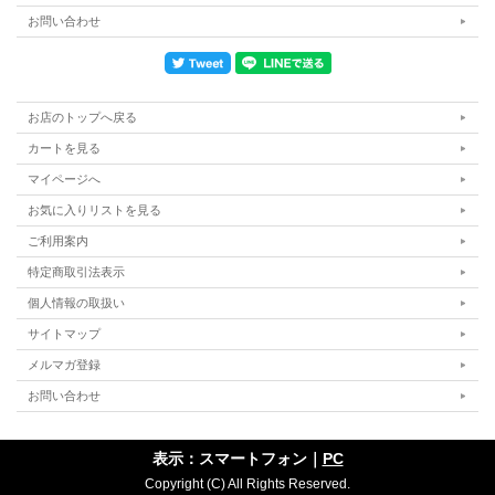
お問い合わせ
お店のトップへ戻る
カートを見る
サイズ
マイページへ
スタンダード額
外寸（約）：縦280ｍｍ×横310ｍｍ×厚さ15ｍｍ
お気に入りリストを見る
※ブラウン・ナチュラル
外寸（約）：縦288ｍｍ×横316ｍｍ×厚さ10ｍｍ
ご利用案内
ヴィンテージ額
外寸（約）：縦310ｍｍ×横343ｍｍ×厚さ20ｍｍ
特定商取引法表示
天然桐額
個人情報の取扱い
外寸（約）：縦350ｍｍ×横400ｍｍ×厚さ25ｍｍ
サイトマップ
額の色：スタンダード額5色とヴィンテージ額6色（+1100円）と天然桐額（+2200
メルマガ登録
円）からお選びいただけます。（天然桐額はブラウンのみとなります。）
※天然桐額は天然木の樹形を生かしておつくりしておりますので、形はそれぞれ一
お問い合わせ
点物（おまかせ）となります。外寸はあくまで目安です。
表示：スマートフォン｜
PC
<ご注文の手順>
Copyright (C) All Rights Reserved.