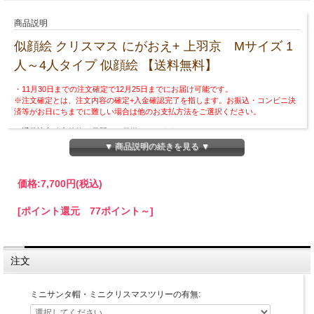
商品説明
似顔絵 クリスマス にがおえ+ 上羽京 Mサイズ 1
人～4人タイプ 似顔絵 【送料無料】
・11月30日までの注文確定で12月25日までにお届け可能です。
※注文確定とは、注文内容の確定+入金確認完了を指します。お振込・コンビニ決
済等がお日にちまでに難しい場合は他のお支払方法をご選択ください。
※通常注文確定後約30日間での発送になります。
▼ 商品説明の続きを見る ▼
お届け希望日にお届けいたしますが、諸事情により数日遅くなる場合もございま
す。
価格:
7,700円
(税込)
優しい絵柄でイベントでも大好評の上羽京が世界でひとつの似顔絵をおつくりしま
す。
[ポイント還元 77ポイント～]
クリスマス仕様でかわいいサンタ帽をかぶせることが可能です♪
また小さなクリスマスツリーも入ります☆
☆オプションで人とペット合わせて計4人（匹）までお入れできます。
注文
☆人+ペット合わせて5人（匹）以上は別途お見積りさせていただきます。
☆犬・ネコ以外の動物もOK！！
ミニサンタ帽・ミニクリスマスツリーの有無:
お写真が必要ですので1人につき３枚ほど、LINE、メール、または郵送でお送りく
ださい。