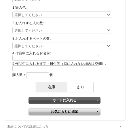
※正面ではっきり写ってるもの
1.額の色:
※服装・髪型・表情等細かなご指定がある場合は合わせてお知らせください。（内
容によってはオプション料金がかかる場合がございます。）
・LINEで送る⇒
Marsha LINE公式アカウント
2.お入れする人の数:
・メールで送る⇒
info@shop-marsha.net
・郵送⇒〒556-0021 大阪市浪速区幸町3-5-2-1F 「手づくりアーティストのお店
Marsha」宛
3.お入れするペットの数:
4.作品中に入れるお名前:
5.作品中に入れる文字・日付等（特に入れない場合は空欄）:
購入数：
個
在庫
あり
返品についての詳細はこちら