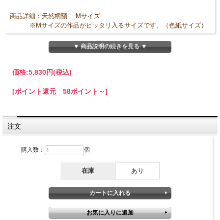
商品詳細：天然桐額 Mサイズ
※Mサイズの作品がピッタリ入るサイズです。（色紙サイズ）
額の色はウッドブラウンのみとなります。
▼ 商品説明の続きを見る ▼
サイズ(約）：外寸...400mm×350mm

価格:
5,830円
(税込)
                   内寸...260mm×230mm

                   フレーム幅...60mm

[ポイント還元 58ポイント～]
                   フレーム厚さ...25mm
縦横どちらでも使用できます。
注文
※天然木の樹形を生かしておつくりしておりますので、形はそれぞれ
一点物（おまかせ）となります。外寸はあくまで目安です。
購入数：
個
在庫
あり
◆ご注文の前にお読みください◆
こちらの商品は額のみとなります。ご注意ください。
通常ご注文確定日より2～3営業日での発送となります。