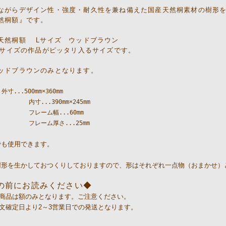
ながらデザイン性・強度・耐久性を兼ね備えた国産天然桐素材の樹形
然桐額』です。
天然桐額 Lサイズ ウッドブラウン
ズの作品がピッタリ入るサイズです。
ッドブラウンのみとなります。
...500mm×360mm

         内寸...390mm×245mm

         フレーム幅...60mm

          フレーム厚さ...25mm
でも使用できます。
樹形を生かしておつくりしておりますので、形はそれぞれ一点物（おまかせ）
の前にお読みください◆
商品は額のみとなります。ご注意ください。
文確定日より2～3営業日での発送となります。