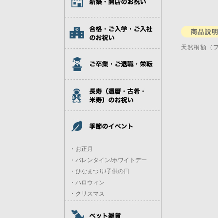
商品説
天然桐額（
・お正月
・バレンタイン/ホワイトデー
・ひなまつり/子供の日
・ハロウィン
・クリスマス