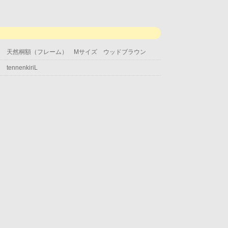
天然桐額（フレーム） Mサイズ ウッドブラウン
tennenkiriL