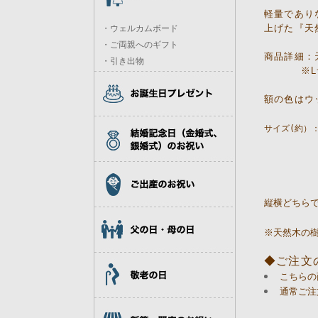
軽量であり
上げた『天
・ウェルカムボード
・ご両親へのギフト
商品詳細：
・引き出物
※Lサイ
額の色はウ
サイズ(約）：外寸
          
          
         
縦横どちら
※天然木の
◆ご注文
こちらの
通常ご注