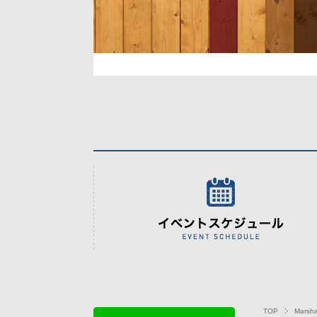
TOP
Marsha