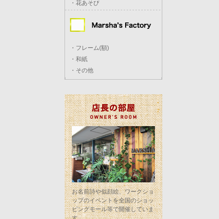
・花あそび
・フレーム(額)
・和紙
・その他
お名前詩や似顔絵、ワークショ
ップのイベントを全国のショッ
ピングモール等で開催していま
す。