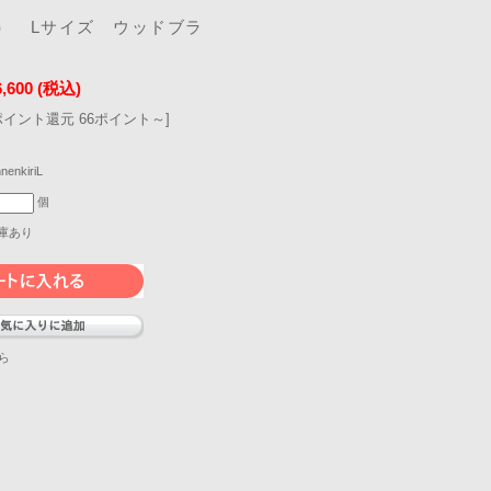
） Lサイズ ウッドブラ
6,600
(税込)
ポイント還元 66ポイント～]
nnenkiriL
個
庫あり
ら