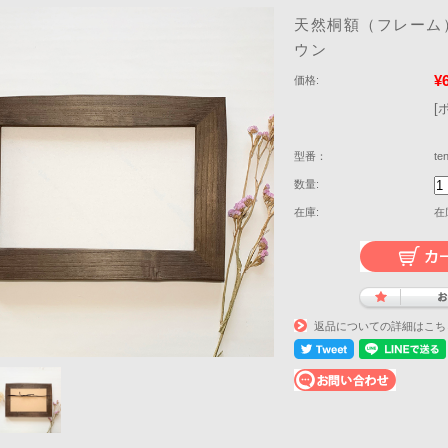
天然桐額（フレーム
ウン
¥
価格:
[
型番：
te
数量:
在庫:
在
返品についての詳細はこち