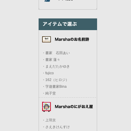
・書家 石田あい
・書家 蓮々
・まえだたかゆき
・fujico
・162（ヒロジ）
・字遊書家Bina
・純子堂
・上羽京
・さえきけんすけ