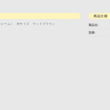
明
商品仕様
フレーム） Mサイズ ウッドブラウン
製品名:
型番: