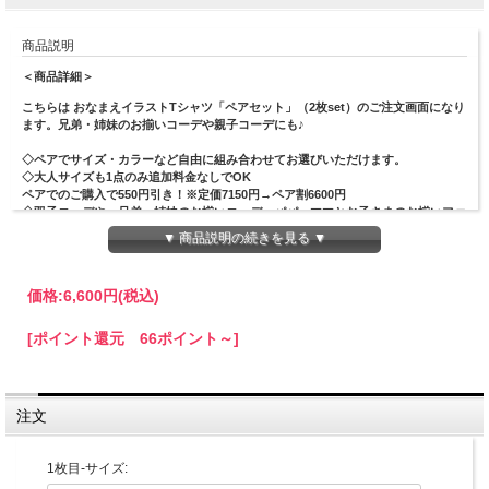
商品説明
＜商品詳細＞
こちらは おなまえイラストTシャツ「ペアセット」（2枚set）のご注文画面になり
ます。兄弟・姉妹のお揃いコーデや親子コーデにも♪
◇ペアでサイズ・カラーなど自由に組み合わせてお選びいただけます。
◇
大人サイズも1点のみ追加料金なしでOK
ペアでのご購入で550円引き！※定価7150円→ペア割6600円
◇双子コーデや、兄弟・姉妹のお揃いコーデ、パパ・ママとお子さまのお揃いファ
ッションにも♪
▼ 商品説明の続きを見る ▼
価格:
6,600円
(税込)
＜商品詳細＞
◆背面にかわいいイラストとお名前が入ったTシャツをハンドメイドメイドで1枚1
[ポイント還元 66ポイント～]
枚丁寧に心を込めておつくりいたします。
◆お名前は、ひらがなor漢字どちらでもお入れできます。
前面には小さくアルファベットでお名前が入ります。
◆文字色・配置などのデザインは基本アーティストにおまかせとなります。
◆3点までポスト投函でのお届け（日時指定不可）、4点以上は宅配便でのお届けと
注文
なります。
1枚目-サイズ:
＜ご注文の手順＞