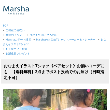
TOP
>
ご出産のお祝い
>
季節のイベント
>
ひなまつり/こどもの日
>
Marshaのアート雑貨
>
Marshaのお名前Tシャツ・パーカー＆トレーナー
>
おな
まえイラストTシャツ
>
お子様ギフト特集
>
お誕生日プレゼント
おなまえイラストTシャツ《ペアセット》お揃いコーデに
も 【送料無料】3点までポスト投函でのお届け（日時指
定不可）