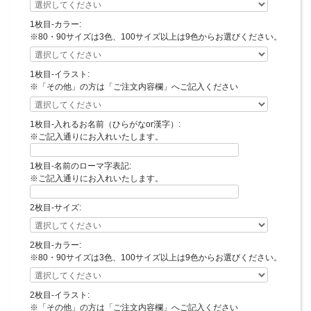
以下の手順で1枚目・2枚目それぞれご選択・ご記入をお願いします。
1枚目-カラー:
1.Tシャツサイズをお選びください。
※80・90サイズは3色、100サイズ以上は9色からお選びください。
（大人サイズは2枚目で選択可能です。2枚とも大人サイズをご希望の場合は備考欄
へご記入ください。後ほど料金を変更させていただきます。＋550円（税込））
2.Tシャツカラーをお選びください。（80・90サイズは3色、100サイズ以上は9色
1枚目-イラスト:
からお選び下さい。）
※「その他」の方は「ご注文内容欄」へご記入ください
3.お入れするイラストをお選びください。
こちらにないイラストでも制作可能です。ご希望の場合はその他をお選びいただき
ご注文内容欄へご記入下さい。
☆おなまえイラストTシャツイラスト例☆
1枚目-入れるお名前（ひらがなor漢字）:
4.お入れする名前（漢字orひらがな）をご記入ください。
※ご記入通りにお入れいたします。
※漢字・ひらがな・大文字・小文字などご記入いただいた通りの文字でおつくりし
ます。
※フルネームではおつくりしておりません。
1枚目-名前のローマ字表記:
※お店の名前やチーム名・クラス名でもおつくりできます。（文字数によりオプシ
※ご記入通りにお入れいたします。
ョン料金がかかる場合がございます。）
例:「太郎」を、
2枚目-サイズ:
ひらがなでお入れする場合→「たろう」
漢字でお入れする場合→「太郎」
とご記入下さい。
5.名前のローマ字表記をご記入ください。
2枚目-カラー:
※80・90サイズは3色、100サイズ以上は9色からお選びください。
※その他ご希望・ご要望等がございましたら「ご注文内容」欄にご記入ください。
※ご注文確定後20日～30日のでき次第順次お届けとなります。
2枚目-イラスト:
※お急ぎの場合は対応可能か確認させていただきます。いつまでにお届け希望か
※「その他」の方は「ご注文内容欄」へご記入ください