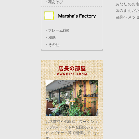
・花あそび
あなたのお
気のまえだ
自身へメッ
・フレーム(額)
・和紙
・その他
お名前詩や似顔絵、ワークショ
ップのイベントを全国のショッ
ピングモール等で開催していま
す。