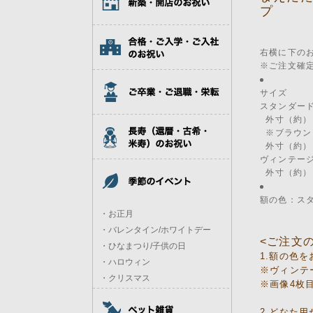
プ
右横に下の
※ご注文確
サイズ
スタンダー
外寸（約）：
※ブラウン
外寸（約）：
ヴィンテー
外寸（約）：
額の色：スタ
・お正月
・バレンタイン/ホワイトデー
<ご注文
・ひなまつり/子供の日
1.額の色
・ハロウィン
※ヴィンテ
・クリスマス
※画像4枚
2.どなた