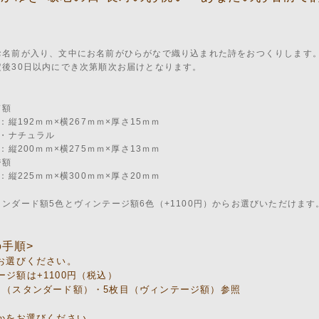
お名前が入り、文中にお名前がひらがなで織り込まれた詩をおつくりします
定後30日以内にでき次第順次お届けとなります。
ド額
縦192ｍｍ×横267ｍｍ×厚さ15ｍｍ
・ナチュラル
縦200ｍｍ×横275ｍｍ×厚さ13ｍｍ
ジ額
縦225ｍｍ×横300ｍｍ×厚さ20ｍｍ
ンダード額5色とヴィンテージ額6色（+1100円）からお選びいただけます
の手順>
をお選びください。
ージ額は+1100円（税込）
目（スタンダード額）・5枚目（ヴィンテージ額）参照
用かをお選びください。