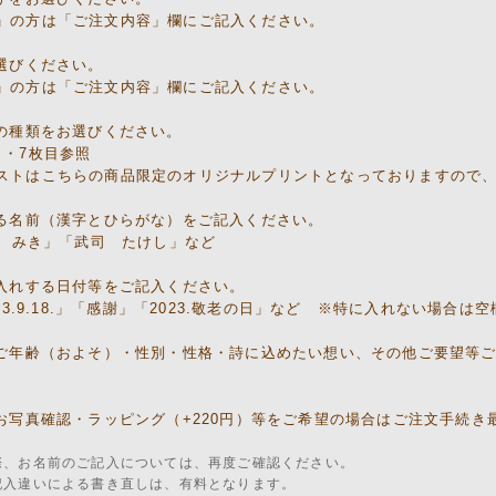
」の方は「ご注文内容」欄にご記入ください。
お選びください。
」の方は「ご注文内容」欄にご記入ください。
トの種類をお選びください。
目・7枚目参照
ストはこちらの商品限定のオリジナルプリントとなっておりますので
する名前（漢字とひらがな）をご記入ください。
 みき」「武司 たけし」など
お入れする日付等をご記入ください。
3.9.18.」「感謝」「2023.敬老の日」など ※特に入れない場合は
のご年齢（およそ）・性別・性格・詩に込めたい想い、その他ご要望等
のお写真確認・ラッピング（+220円）等をご希望の場合はご注文手続
際、お名前のご記入については、再度ご確認ください。
記入違いによる書き直しは、有料となります。