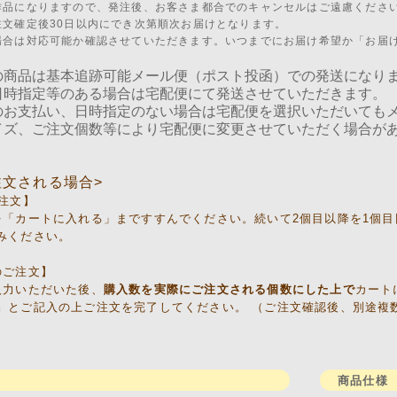
作品になりますので、発注後、お客さま都合でのキャンセルはご遠慮くださ
注文確定後30日以内にでき次第順次お届けとなります。
場合は対応可能か確認させていただきます。いつまでにお届け希望か「お届
の商品は基本追跡可能メール便（ポスト投函）での発送になり
日時指定等のある場合は宅配便にて発送させていただきます。
のお支払い、日時指定のない場合は宅配便を選択いただいても
イズ、ご注文個数等により宅配便に変更させていただく場合が
注文される場合>
ご注文】
を「カートに入れる」まですすんでください。続いて2個目以降を1個
みください。
のご注文】
入力いただいた後、
購入数を実際にご注文される個数にした上で
カート
』とご記入の上ご注文を完了してください。 （ご注文確認後、別途複
明
商品仕様