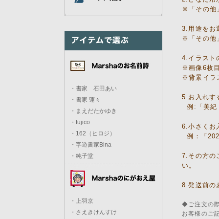
※「その他
3.用途を
※「その他
4.イラス
※画像6枚
※背景イラ
・書家 石田あい
5.お入れ
・書家 蓮々
例:「美紀
・まえだたかゆき
・fujico
6.小さく
・162（ヒロジ）
例：「202
・字遊書家Bina
7.その方
・純子堂
い。
8.発送前
・上羽京
◆ご注文の
・さえきけんすけ
お客様のご