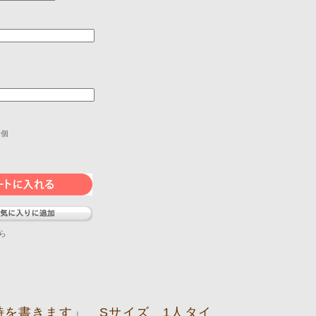
個
ら
詩を書きます」 Sサイズ 1人タイ