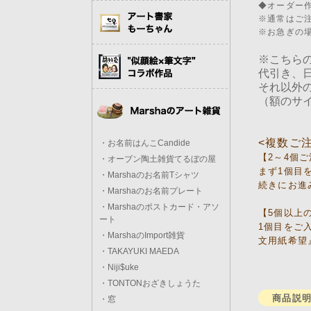
◆オーダー
※通常はご
※お急ぎの
※こちら
代引き、
それ以外
（額のサ
<複数ご
・お名前はんこCandide
【2～4個
・オーブン陶土雑貨てるぼの屋
まず1個目
・Marshaのお名前Tシャツ
続きにお進
・Marshaのお名前プレート
・Marshaのポストカード・アソ
【5個以上
ート
1個目をご
・MarshaのImport雑貨
文用紙希望
・TAKAYUKI MAEDA
・Niji$uke
・TONTONおざきしょうた
商品説
・窓