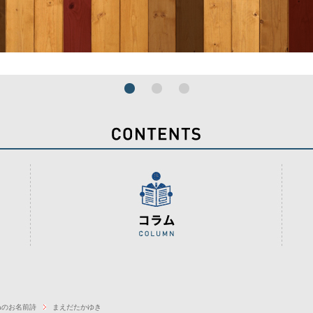
haのお名前詩
まえだたかゆき