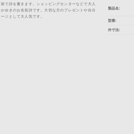
名前で詩を書きます。ショッピングセンターなどで大人
製品名:
たかゆきのお名前詩です。大切な方のプレゼントや自分
セージとして大人気です。
型番:
外寸法: