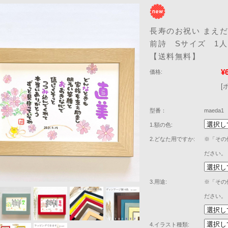
長寿のお祝い まえだた
前詩 Sサイズ 1
【送料無料】
¥
価格:
[
型番：
maeda1
1.額の色:
2.どなた用ですか:
※「その
ださい。
3.用途:
※「その
ださい。
4.イラスト種類: