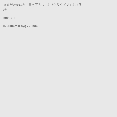
まえだたかゆき 書き下ろし「おひとりタイプ」お名前
詩
maeda1
幅200mm × 高さ270mm