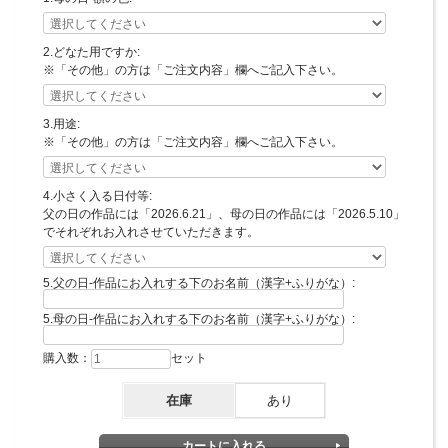
ます。
背景はそれぞれ
2.どなた用ですか:
父の日は「黄色いバラ」、母の日は「カーネーション」
になりま
す。
※「その他」の方は「ご注文内容」欄へご記入下さい。
◆ご注文方法について◆
3.用途:
※「その他」の方は「ご注文内容」欄へご記入下さい。
以下の手順で父の日用、母の日用それぞれご選択・ご記入をお願いし
ます。
1.額の色をお選びください。
4.小さく入る日付等:
※ヴィンテージ額は+1100円（税込）
父の日の作品には「2026.6.21」、母の日の作品には「2026.5.10」
※画像7枚目（スタンダード額）・8枚目（ヴィンテージ額）参照
でそれぞれお入れさせていただきます。
2.どなた用かお選びください。
※「その他」の方は「ご注文内容」欄にご記入ください。
5.父の日-作品にお入れする下のお名前（漢字+ふりがな）:
3.用途をお選びください。
5.母の日-作品にお入れする下のお名前（漢字+ふりがな）:
※「その他」の方は「ご注文内容」欄にご記入ください。
購入数：
セット
4.日付は父の日の作品には「2026.6.21」、母の日の作品には
「2026.5.10」でお入れさせていただきます。
在庫
あり
※その他をご希望の方は「ご注文内容」欄へご記入下さい。