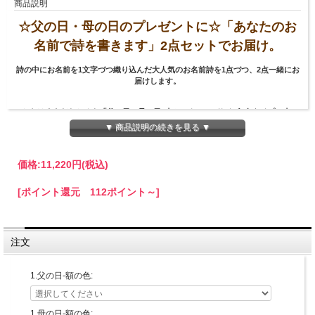
商品説明
☆父の日・母の日のプレゼントに☆「あなたのお
名前で詩を書きます」2点セットでお届け。
詩の中にお名前を1文字づつ織り込んだ大人気のお名前詩を1点づつ、2点一緒にお
届けします。
こちらはまえだたかゆき「父の日・母の日2点セット」（Sサイズ1人タイプ×2点）
のご注文画面になります。
▼ 商品説明の続きを見る ▼
《父の日母の日2点セット割》適用で1100円OFF！
定価5500円×2=11000円→母の日父の日セット割9900円
価格:
11,220円
(税込)
[ポイント還元 112ポイント～]
サイズ
スタンダード額
外寸（約）：縦192ｍｍ×横267ｍｍ×厚さ15ｍｍ
注文
※ブラウン・ナチュラル
外寸（約）：縦200ｍｍ×横275ｍｍ×厚さ13ｍｍ
ヴィンテージ額
1.父の日-額の色:
外寸（約）：縦225ｍｍ×横300ｍｍ×厚さ20ｍｍ
額の色：スタンダード額5色とヴィンテージ額6色（+1100円）からお選びいただけ
1.母の日-額の色: