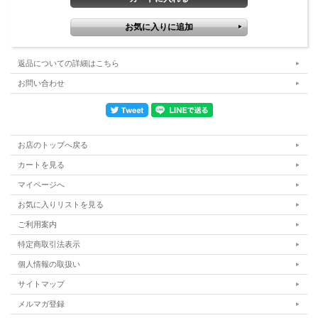
5.作品にお入れする下のお名前（漢字+ふりがな）をご記入下さい。
例:「大輔 だいすけ」「武司パパ たけし」「由美子 ゆみこ」「由美
ママ ゆみ」「幸江 さちえ」など
6.その方のご年齢（およそ）・性別・性格・詩に込めたい想い、その
返品についての詳細はこちら
他ご要望等ございましたら「ご注文内容」欄にご記入ください。
お問い合わせ
7.発送前のお写真確認・ラッピング（+220円）等をご希望の場合はご
注文手続き最後にお選びいただけます。
※ラッピングは「1点」お選びいただけましたら2点ともラッピングさ
せていただきます。
お店のトップへ戻る
カートを見る
◆ご注文の際、お名前のご記入については、再度ご確認ください。
お客様のご記入違いによる書き直しは、有料となります。
マイページへ
◆オーダー作品になりますので、発注後、お客さま都合でのキャンセルはご遠慮く
お気に入りリストを見る
ださい。
ご利用案内
※通常はご注文確定後30日以内にでき次第順次お届けとなります。
特定商取引法表示
<複数ご注文される場合>
個人情報の取扱い
【2～4セットご注文】
サイトマップ
まず1セット目を「カートに入れる」まですすんでください。続いて2
メルマガ登録
セット目以降を1セット目同様にカートに入れていただき、最後にご