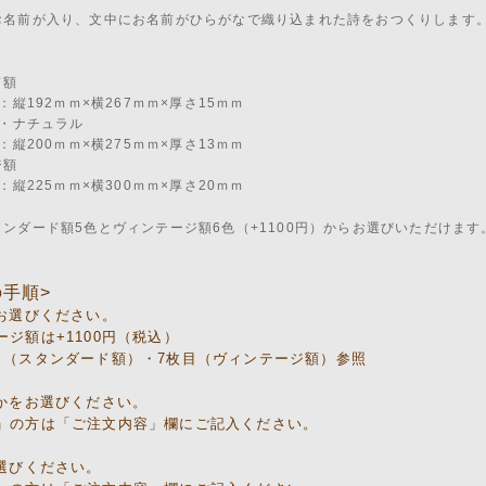
お名前が入り、文中にお名前がひらがなで織り込まれた詩をおつくりします
ド額
縦192ｍｍ×横267ｍｍ×厚さ15ｍｍ
・ナチュラル
縦200ｍｍ×横275ｍｍ×厚さ13ｍｍ
ジ額
縦225ｍｍ×横300ｍｍ×厚さ20ｍｍ
ンダード額5色とヴィンテージ額6色（+1100円）からお選びいただけます
の手順>
をお選びください。
ージ額は+1100円（税込）
目（スタンダード額）・7枚目（ヴィンテージ額）参照
用かをお選びください。
」の方は「ご注文内容」欄にご記入ください。
お選びください。