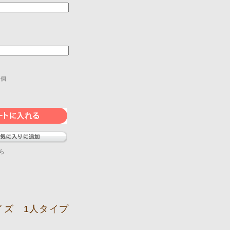
個
ら
イズ 1人タイプ