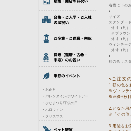
右横に下の
サイズ
スタンダー
外寸（約）：
※ブラウン
外寸（約）：
ヴィンテー
外寸（約）：
額の色：スタ
<ご注文
1.額の色
・お正月
※ヴィンテ
・バレンタイン/ホワイトデー
※画像6枚
・ひなまつり/子供の日
2.どなた
・ハロウィン
※「その他
・クリスマス
3.用途を