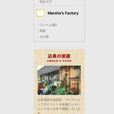
・花あそび
・フレーム(額)
・和紙
・その他
お名前詩や似顔絵、ワークショ
ップのイベントを全国のショッ
ピングモール等で開催していま
す。