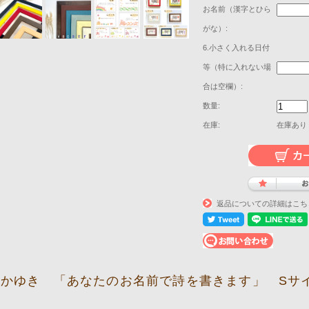
お名前（漢字とひら
がな）:
6.小さく入れる日付
等（特に入れない場
合は空欄）:
数量:
在庫:
在庫あり
返品についての詳細はこち
かゆき 「あなたのお名前で詩を書きます」 Sサ