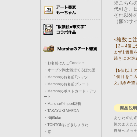
※こちら
代引き、
それ以外
（額のサ
<複数ご
【2～4個
まず1個目
続きにお進
・お名前はんこCandide
・オーブン陶土雑貨てるぼの屋
【5個以上
1個目をご
・Marshaのお名前Tシャツ
文用紙希望
・Marshaのお名前プレート
・Marshaのポストカード・アソ
ート
・MarshaのImport雑貨
商品説
・TAKAYUKI MAEDA
あなたのお
・Niji$uke
気のまえだ
・TONTONおざきしょうた
自身へメッ
・窓