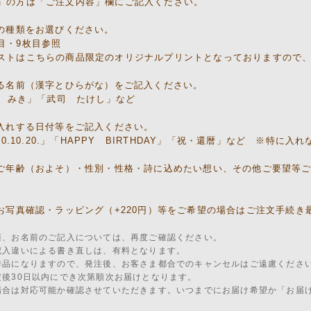
」の方は「ご注文内容」欄にご記入ください。
トの種類をお選びください。
目・9枚目参照
ストはこちらの商品限定のオリジナルプリントとなっておりますので
する名前（漢字とひらがな）をご記入ください。
 みき」「武司 たけし」など
お入れする日付等をご記入ください。
0.10.20.」「HAPPY BIRTHDAY」「祝・還暦」など ※特に
のご年齢（およそ）・性別・性格・詩に込めたい想い、その他ご要望等
のお写真確認・ラッピング（+220円）等をご希望の場合はご注文手続
際、お名前のご記入については、再度ご確認ください。
記入違いによる書き直しは、有料となります。
作品になりますので、発注後、お客さま都合でのキャンセルはご遠慮くださ
定後30日以内にでき次第順次お届けとなります。
場合は対応可能か確認させていただきます。いつまでにお届け希望か「お届