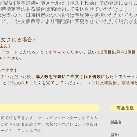
の商品は基本追跡可能メール便（ポスト投函）での発送になり
日時指定等のある場合は宅配便にて発送させていただきます。
のお支払い、日時指定のない場合は宅配便を選択いただいても
イズ、ご注文個数等により宅配便に変更させていただく場合が
注文される場合>
ご注文】
を「カートに入れる」まですすんでください。続いて2個目以降を1個
みください。
のご注文】
入力いただいた後、
購入数を実際にご注文される個数にした上で
カート
』とご記入の上ご注文を完了してください。 （ご注文確認後、別途複
明
商品仕様
名前で詩を書きます。ショッピングセンターなどで大人
製品名:
たかゆきのお名前詩です。大切な方のプレゼントや自分
セージとして大人気です。
型番: