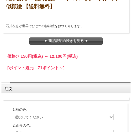
似顔絵 【送料無料】
石川友恵が世界でひとつの似顔絵をおつくりします。
☆4人までお入れできます。
▼ 商品説明の続きを見る ▼
☆5人以上は別途お見積りさせていただきます。
お写真が必要ですので1人につき３枚ほど、LINE、メール、または郵送でお送りく
価格:
7,150円
(税込)
～
12,100円
(税込)
ださい。
※正面ではっきり写ってるもの
※服装・髪型・表情等細かなご指定がある場合は合わせてお知らせください。（内
[ポイント還元 71ポイント～]
容によってはオプション料金がかかる場合がございます。）
・LINEで送る⇒
Marsha LINE公式アカウント
・メールで送る⇒
info@shop-marsha.net
注文
・郵送⇒〒556-0021 大阪市浪速区幸町3-5-2-1F 「手づくりアーティストのお店
Marsha」宛
1.額の色:
2.背景の色: