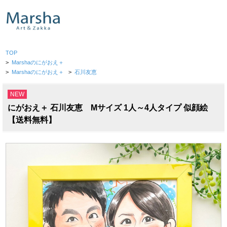
TOP
>
Marshaのにがおえ＋
>
Marshaのにがおえ＋
>
石川友恵
NEW
にがおえ＋ 石川友恵 Mサイズ 1人～4人タイプ 似顔絵
【送料無料】