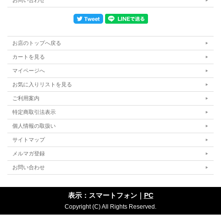
お問い合わせ
天然桐額
外寸（約）：縦350ｍｍ×横400ｍｍ×厚さ25ｍｍ
額の色：スタンダード額5色とヴィンテージ額6色（+1100円）と天然桐額（+2200
円）からお選びいただけます。（天然桐額はブラウンのみとなります。）
お店のトップへ戻る
※天然桐額は天然木の樹形を生かしておつくりしておりますので、形はそれぞれ一
カートを見る
点物（おまかせ）となります。外寸はあくまで目安です。
マイページへ
お気に入りリストを見る
<ご注文の手順>
ご利用案内
1.額の色をお選びください。
特定商取引法表示
※ヴィンテージ額：+1100円（税込）
天然桐額：+2200円（税込）
個人情報の取扱い
※画像6枚目・7枚目・8枚目参照
サイトマップ
2.背景の色をお選びください。※背景の柄等はアーティストにお任せ
メルマガ登録
になります。
お問い合わせ
3.作品中にお入れするお名前（漢字・ひらがな・アルファベット大文
字小文字）をご記入ください。
表示：スマートフォン｜
PC
例:「美紀」「TAKASHI」「けんた・りお」など
Copyright (C) All Rights Reserved.
4.作品中に入れる文字・日付等をご記入ください。