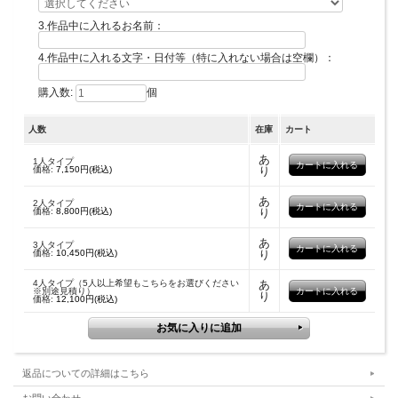
3.作品中に入れるお名前：
4.作品中に入れる文字・日付等（特に入れない場合は空欄）：
購入数:
個
人数
在庫
カート
あ
1人タイプ
価格:
7,150円(税込)
り
あ
2人タイプ
価格:
8,800円(税込)
り
あ
3人タイプ
価格:
10,450円(税込)
り
4人タイプ（5人以上希望もこちらをお選びください
あ
※別途見積り）
り
価格:
12,100円(税込)
サイズ
スタンダード額
外寸（約）：縦280ｍｍ×横310ｍｍ×厚さ15ｍｍ
※ブラウン・ナチュラル
外寸（約）：縦288ｍｍ×横316ｍｍ×厚さ10ｍｍ
返品についての詳細はこちら
ヴィンテージ額
外寸（約）：縦310ｍｍ×横343ｍｍ×厚さ20ｍｍ