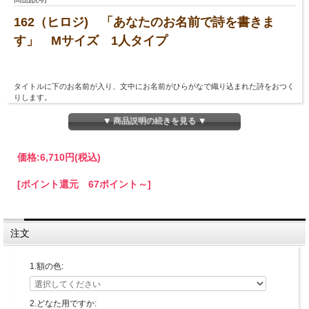
162（ヒロジ) 「あなたのお名前で詩を書きま
す」 Mサイズ 1人タイプ
タイトルに下のお名前が入り、文中にお名前がひらがなで織り込まれた詩をおつく
りします。
（お店の名前や会社の名前、お一人のみのフルネームでの作品は2人用でご注文下
さい。）
▼ 商品説明の続きを見る ▼
サイズ
価格:
6,710円
(税込)
スタンダード額
外寸（約）：縦280ｍｍ×横310ｍｍ×厚さ15ｍｍ
※ブラウン・ナチュラル
[ポイント還元 67ポイント～]
外寸（約）：縦288ｍｍ×横318ｍｍ×厚さ13ｍｍ
ヴィンテージ額
外寸（約）：縦310ｍｍ×横343ｍｍ×厚さ20ｍｍ
天然桐額
注文
外寸（約）：縦350ｍｍ×横400ｍｍ×厚さ25ｍｍ
1.額の色:
額の色：スタンダード額5色とヴィンテージ額6色（+1100円）と天然桐額（+2200
円）からお選びいただけます。（天然桐額はブラウンのみとなります。）
※天然桐額は天然木の樹形を生かしておつくりしておりますので、形はそれぞれ一
点物（おまかせ）となります。外寸はあくまで目安です。
2.どなた用ですか: