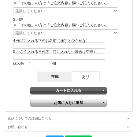
※背景の柄はおまかせになります。
※「その他」の方は「ご注文内容」欄へご記入ください。
3.用途:
<ご注文の手順>
※「その他」の方は「ご注文内容」欄へご記入ください。
1.額の色をお選びください。
※ヴィンテージ額：+1100円（税込）
4.作品に入れる下のお名前（漢字とひらがな）:
天然桐額：+2200円（税込）
※画像5枚目・6枚目・7枚目参照
5.小さく入れる日付等（特に入れない場合は空欄）:
2.どなた用かをお選びください。
購入数：
個
※「その他」の方は「ご注文内容」欄にご記入ください。
在庫
あり
3.用途をお選びください。
※「その他」の方は「ご注文内容」欄にご記入ください。
4.お入れする名前（漢字とひらがな）をご記入ください。
例:「美紀 みき」「武司 たけし」など
5.小さくお入れする日付等をご記入ください。
例：「2020.10.20.」「HAPPY BIRTHDAY」「祝・還暦」など ※
返品についての詳細はこちら
特に入れない場合は空欄でお願いします。
お問い合わせ
6.その方のご年齢（およそ）・性別・性格・詩に込めたい想い、その